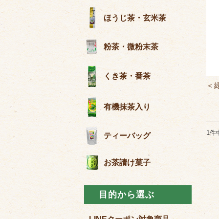
ほうじ茶・玄米茶
粉茶・微粉末茶
くき茶・番茶
＜
有機抹茶入り
1件
ティーバッグ
お茶請け菓子
目的から選ぶ