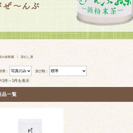
茶の緑香園
深むし茶
切替：
並び順：
中1件～1件を表示
商品一覧