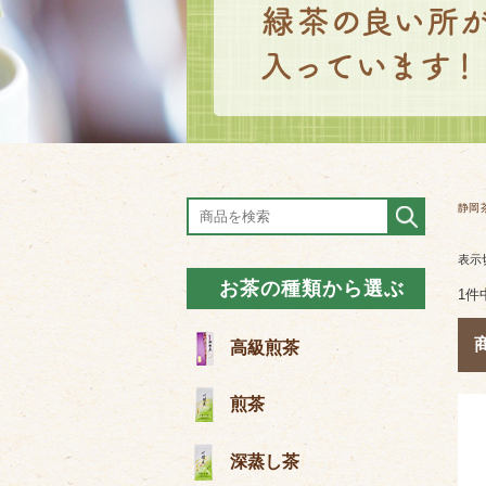
静岡
表示
お茶の種類から選ぶ
1件
高級煎茶
煎茶
深蒸し茶