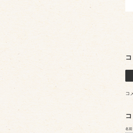
コ
コ
コ
名前