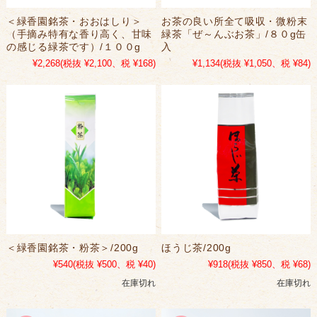
＜緑香園銘茶・おおはしり＞
お茶の良い所全て吸収・微粉末
（手摘み特有な香り高く、甘味
緑茶「ぜ～んぶお茶」/８０g缶
の感じる緑茶です）/１００g
入
¥2,268
(税抜 ¥2,100、税 ¥168)
¥1,134
(税抜 ¥1,050、税 ¥84)
＜緑香園銘茶・粉茶＞/200g
ほうじ茶/200g
¥540
(税抜 ¥500、税 ¥40)
¥918
(税抜 ¥850、税 ¥68)
在庫切れ
在庫切れ