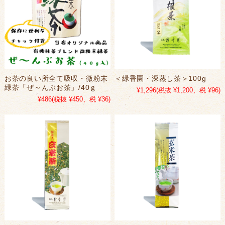
お茶の良い所全て吸収・微粉末
＜緑香園・深蒸し茶＞100g
緑茶「ぜ～んぶお茶」/40ｇ
¥1,296
(税抜 ¥1,200、税 ¥96)
¥486
(税抜 ¥450、税 ¥36)