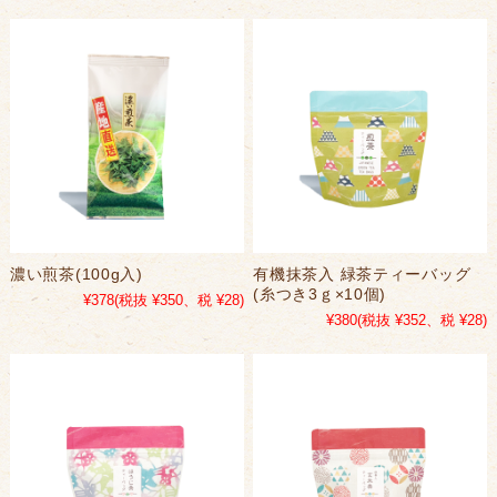
濃い煎茶(100g入)
有機抹茶入 緑茶ティーバッグ
(糸つき3ｇ×10個)
¥378
(税抜 ¥350、税 ¥28)
¥380
(税抜 ¥352、税 ¥28)