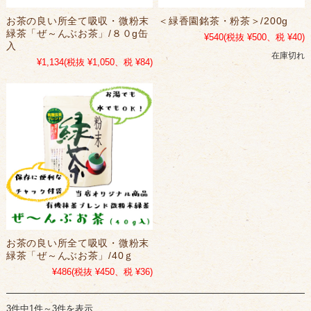
お茶の良い所全て吸収・微粉末
＜緑香園銘茶・粉茶＞/200g
緑茶「ぜ～んぶお茶」/８０g缶
¥540
(税抜 ¥500、税 ¥40)
入
在庫切れ
¥1,134
(税抜 ¥1,050、税 ¥84)
お茶の良い所全て吸収・微粉末
緑茶「ぜ～んぶお茶」/40ｇ
¥486
(税抜 ¥450、税 ¥36)
3件中1件～3件を表示